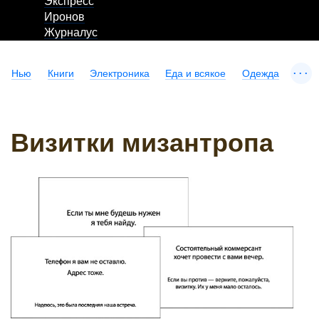
Экспресс
Иронов
Журналус
...
Нью
Книги
Электроника
Еда и всякое
Одежда
Визитки мизантропа