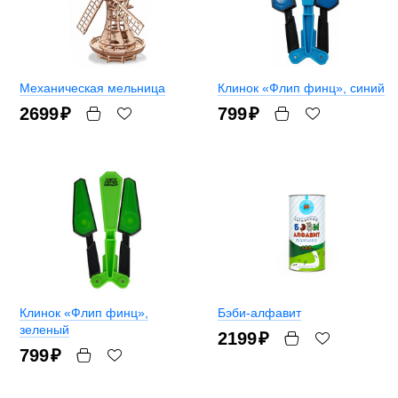
Механическая мельница
Клинок «Флип финц»
, синий
2699
₽
799
₽
Клинок «Флип финц»
,
Бэби-алфавит
зеленый
2199
₽
799
₽