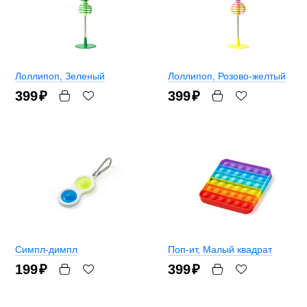
Лоллипоп
, Зеленый
Лоллипоп
, Розово-желтый
399
₽
399
₽
Симпл-димпл
Поп-ит
, Малый квадрат
199
₽
399
₽