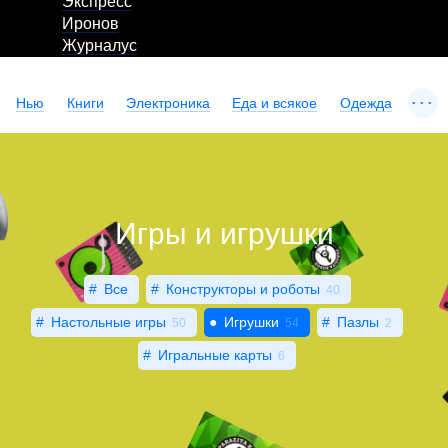
Экспресс
Иронов
Журналус
...
Нью
Книги
Электроника
Еда и всякое
Одежда
Игры и игрушки
Все
Конструкторы и роботы
40
Настольные игры
Игрушки
Пазлы
50
54
2
Игральные карты
6