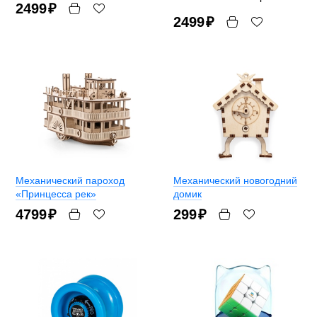
2499
₽
2499
₽
Механический пароход
Механический новогодний
«Принцесса рек»
домик
4799
₽
299
₽