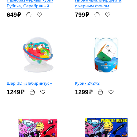
Рубика
, Серебряный
с черным фоном
649
₽
799
₽
Шар 3D «Лабиринтус»
Кубик 2×2×2
1249
₽
1299
₽