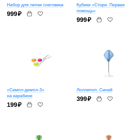
Набор для лепки снеговика
Кубики «Стори. Первая
помощь»
999
₽
999
₽
«Симпл-димпл-3»
Лоллипоп
, Синий
на карабине
399
₽
199
₽