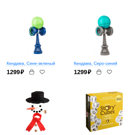
Кендама
, Сине-зеленый
Кендама
, Серо-синий
1299
₽
1299
₽