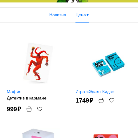
Новизна
Цена
Мафия
Игра «Эдалт Кидз»
Детектив в кармане
1749
₽
999
₽