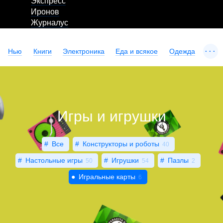
Экспресс
Иронов
Журналус
...
Нью
Книги
Электроника
Еда и всякое
Одежда
Игры и игрушки
Все
Конструкторы и роботы
40
Настольные игры
Игрушки
Пазлы
50
54
2
Игральные карты
6