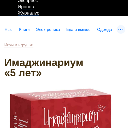
Экспресс
Иронов
Журналус
...
Нью
Книги
Электроника
Еда и всякое
Одежда
Игры и игрушки
Имаджинариум
«5 лет»