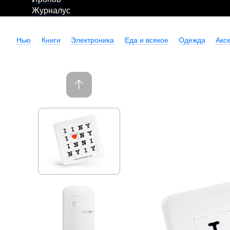
Журналус
Нью
Книги
Электроника
Еда и всякое
Одежда
Акс