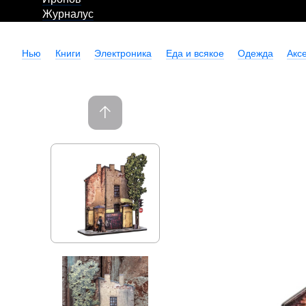
Журналус
Нью
Книги
Электроника
Еда и всякое
Одежда
Акс