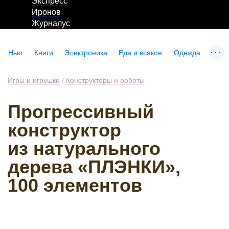
Экспресс
Иронов
Журналус
...
Нью
Книги
Электроника
Еда и всякое
Одежда
Игры и игрушки
/
Конструкторы и роботы
Прогрессивный
конструктор
из натурального
дерева «ПЛЭНКИ»,
100 элементов