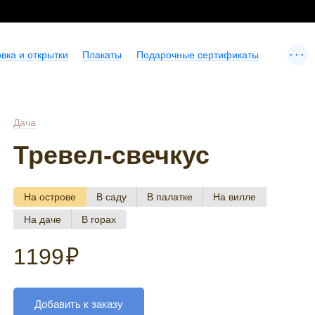
...
вка и открытки
Плакаты
Подарочные сертификаты
Дача
Тревел-свечкус
На острове
В саду
В палатке
На вилле
На даче
В горах
1199
₽
Добавить к заказу