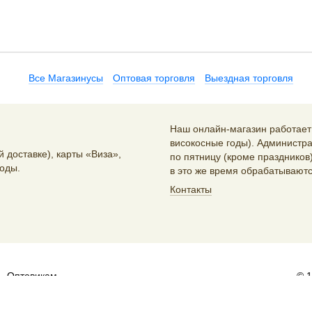
Все Магазинусы
Оптовая торговля
Выездная торговля
Наш онлайн-магазин работает 2
високосные годы). Администра
 доставке), карты «Виза»,
по пятницу (кроме праздников)
оды.
в это же время обрабатываютс
Контакты
Оптовикам
© 
и распространителям:
sales@artlebedev.ru