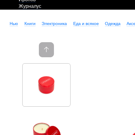
Журналус
Нью
Книги
Электроника
Еда и всякое
Одежда
Акс