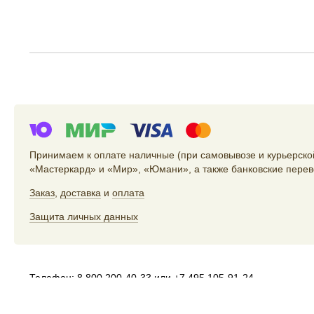
Принимаем к оплате наличные (при самовывозе и курьерской
«Мастеркард» и «Мир», «Юмани», а также банковские перев
Заказ
,
доставка
и
оплата
Защита личных данных
Телефон:
8 800 200-40-33
или
+7 495 105-91-24
Электропочта:
store@artlebedev.ru
Телеграм-бот:
t.me/ALSStoreBot