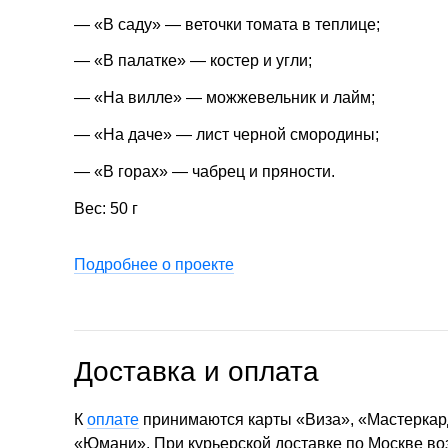
— «В саду» — веточки томата в теплице;
— «В палатке» — костер и угли;
— «На вилле» — можжевельник и лайм;
— «На даче» — лист черной смородины;
— «В горах» — чабрец и пряности.
Вес: 50 г
Подробнее о проекте
Доставка и оплата
К
оплате
принимаются карты «Виза», «Мастеркар
«Юмани». При курьерской доставке по Москве в