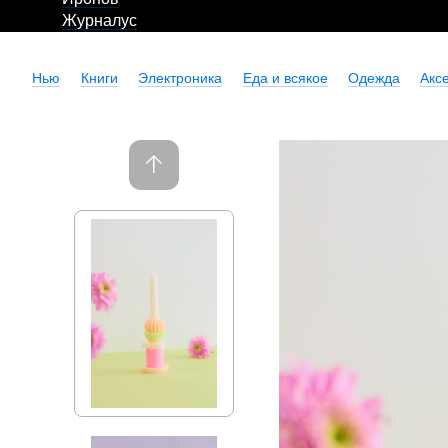
Журналус
Нью
Книги
Электроника
Еда и всякое
Одежда
Акс