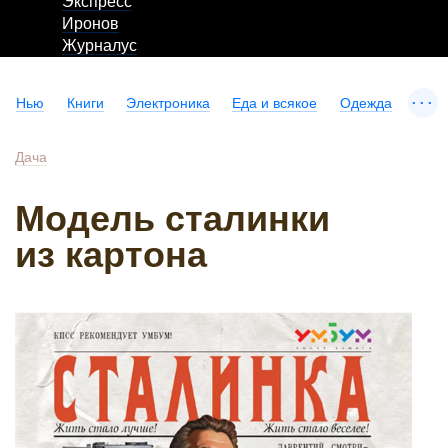
Экспресс
Иронов
Журналус
...
Нью
Книги
Электроника
Еда и всякое
Одежда
Дача
Модель сталинки
из картона