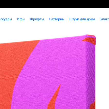
ессуары
Игры
Шрифты
Паттерны
Штуки для дома
Упако