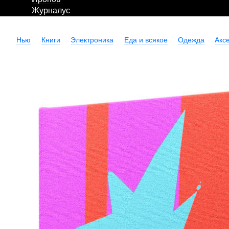
Журналус
Нью
Книги
Электроника
Еда и всякое
Одежда
Акс