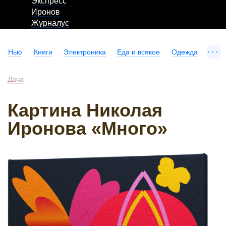
Экспресс
Иронов
Журналус
...
Нью
Книги
Электроника
Еда и всякое
Одежда
Дача
Картина Николая
Иронова «Много»