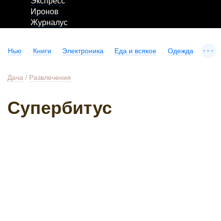
Экспресс
Иронов
Журналус
...
Нью
Книги
Электроника
Еда и всякое
Одежда
Дача
/
Развлечения
Супербитус