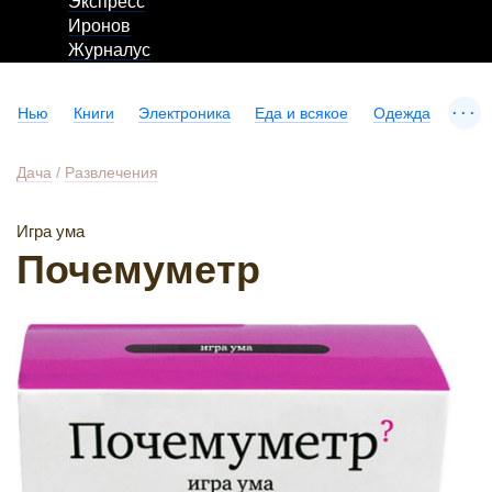
Экспресс
Иронов
Журналус
...
Нью
Книги
Электроника
Еда и всякое
Одежда
Дача
/
Развлечения
Игра ума
Почемуметр