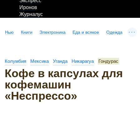
Экспресс
Иронов
Журналус
...
Нью
Книги
Электроника
Еда и всякое
Одежда
Колумбия
Мексика
Уганда
Никарагуа
Гондурас
Кофе в капсулах для
кофемашин
«Неспрессо»