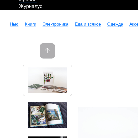
Журналус
Нью
Книги
Электроника
Еда и всякое
Одежда
Акс