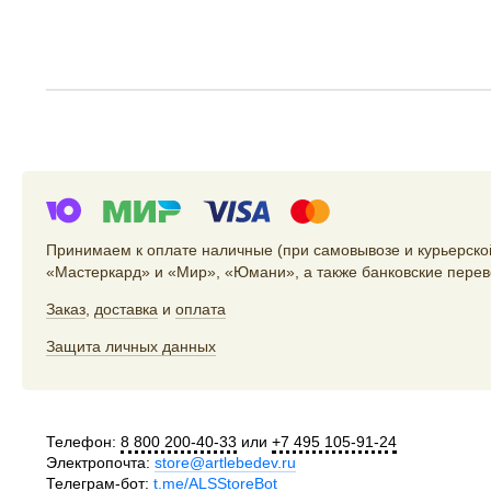
Принимаем к оплате наличные (при самовывозе и курьерской
«Мастеркард» и «Мир», «Юмани», а также банковские перев
Заказ
,
доставка
и
оплата
Защита личных данных
Телефон:
8 800 200-40-33
или
+7 495 105-91-24
Электропочта:
store@artlebedev.ru
Телеграм-бот:
t.me/ALSStoreBot