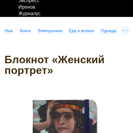
Экспресс
Иронов
Журналус
...
Нью
Книги
Электроника
Еда и всякое
Одежда
Блокнот «Женский
портрет»