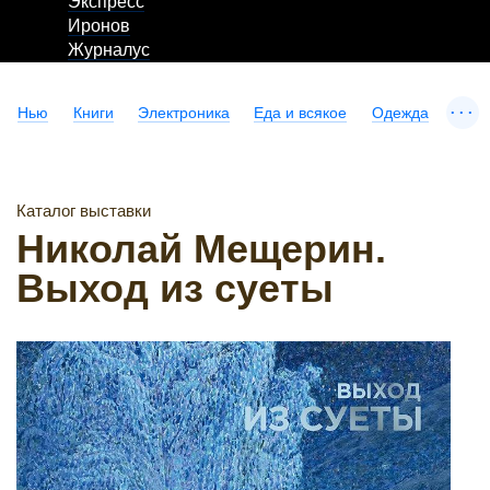
Экспресс
Иронов
Журналус
...
Нью
Книги
Электроника
Еда и всякое
Одежда
Каталог выставки
Николай Мещерин.
Выход из суеты