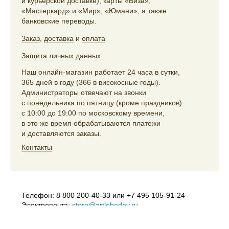
и курьерской доставке), карты «Виза»,
«Мастеркард» и «Мир», «Юмани», а также
банковские переводы.
Заказ
,
доставка
и
оплата
Защита личных данных
Наш онлайн-магазин работает 24 часа в сутки,
365 дней в году (366 в високосные годы).
Администраторы отвечают на звонки
с понедельника по пятницу (кроме праздников)
с 10:00 до 19:00 по московскому времени,
в это же время обрабатываются платежи
и доставляются заказы.
Контакты
Телефон:
8 800 200-40-33
или
+7 495 105-91-24
Электропочта:
store@artlebedev.ru
Телеграм-бот:
t.me/ALSStoreBot