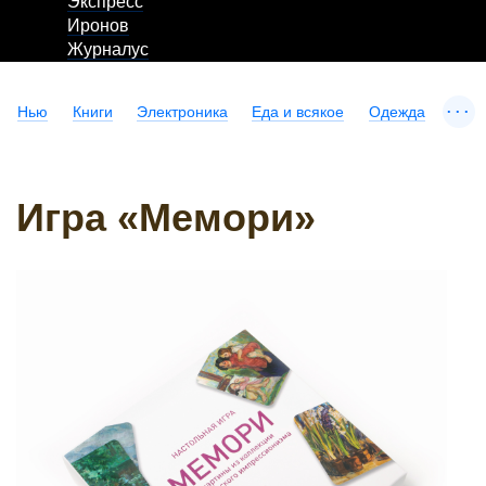
Экспресс
Иронов
Журналус
...
Нью
Книги
Электроника
Еда и всякое
Одежда
Игра «Мемори»