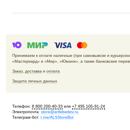
Принимаем к оплате наличные (при самовывозе и курьерской
«Мастеркард» и «Мир», «Юмани», а также банковские перев
Заказ
,
доставка
и
оплата
Защита личных данных
Телефон:
8 800 200-40-33
или
+7 495 105-91-24
Электропочта:
store@artlebedev.ru
Телеграм-бот:
t.me/ALSStoreBot