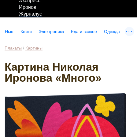
Экспресс
Иронов
Журналус
...
Нью
Книги
Электроника
Еда и всякое
Одежда
Плакаты
/
Картины
Картина Николая
Иронова «Много»