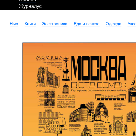
Журналус
Нью
Книги
Электроника
Еда и всякое
Одежда
Акс