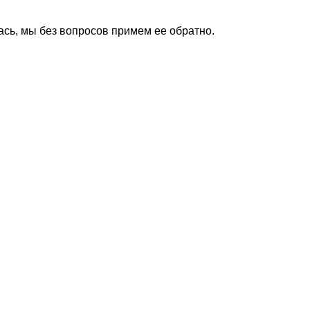
ась, мы без вопросов примем ее обратно.
Все Магазинусы
Оптовая торговля
Выездная торговля
Наш онлайн-магазин работает 2