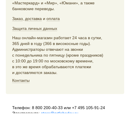
«Мастеркард» и «Мир», «Юмани», а также
банковские переводы.
Заказ
,
доставка
и
оплата
Защита личных данных
Наш онлайн-магазин работает 24 часа в сутки,
365 дней в году (366 в високосные годы).
Администраторы отвечают на звонки
с понедельника по пятницу (кроме праздников)
с 10:00 до 19:00 по московскому времени,
в это же время обрабатываются платежи
и доставляются заказы.
Контакты
Телефон:
8 800 200-40-33
или
+7 495 105-91-24
Электропочта:
store@artlebedev.ru
Телеграм-бот:
t.me/ALSStoreBot
Оптовикам