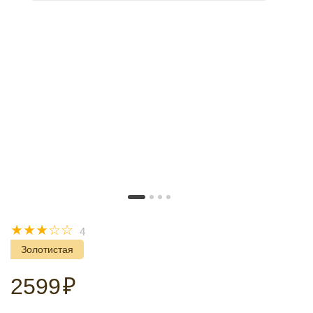
☆
☆
☆
☆
☆
4
Золотистая
2599
₽