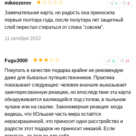
☆
☆
☆
☆
☆
mikeozerov
0
0
Замечательная карта, но радость она приносила
первые полтора года, после полутора лет защитный
слой перестал стираться от слова "совсем".
11 октября 2022
☆
☆
☆
☆
☆
Fugu3000
11
17
Покупать в качестве подарка крайне не рекомендую
даже для бывалых путешественников. Практика
показывает следующее: человек вначале выказывает
заинтересованную реакцию, но впоследствии эта карта
обнаруживается валяющейся под столом, в пыльном
чулане или на свалке. Закономерная реакция: когда
видишь, что бОльшая часть мира остаётся
нераскрашенной, это приносит одно расстройство и
радости этот подарок не приносит никакой. Если
покупать, то только для себя.