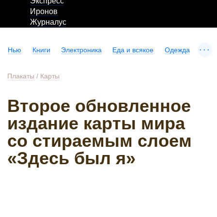
Экспресс
Иронов
Журналус
...
Нью
Книги
Электроника
Еда и всякое
Одежда
Плакаты
/
Карты
Второе обновленное
издание карты мира
со стираемым слоем
«Здесь был я»