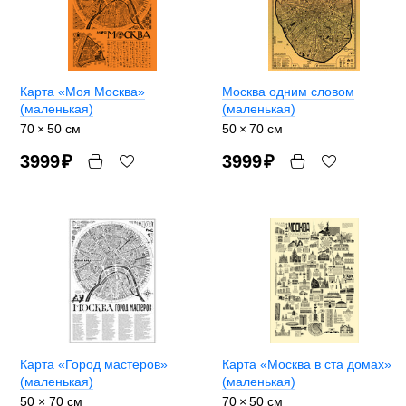
Карта «Моя Москва»
Москва одним словом
(маленькая)
(маленькая)
70 × 50 см
50 × 70 см
3999
₽
3999
₽
Карта «Город мастеров»
Карта «Москва в ста домах»
(маленькая)
(маленькая)
50 × 70 см
70 × 50 см