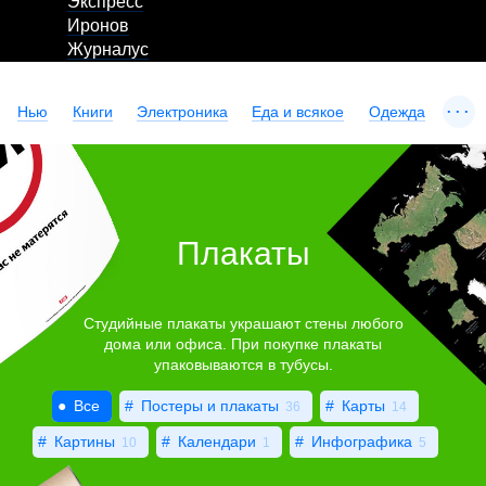
Экспресс
Иронов
Журналус
...
Нью
Книги
Электроника
Еда и всякое
Одежда
Плакаты
Студийные плакаты украшают стены любого
дома или офиса. При покупке плакаты
упаковываются в тубусы.
Все
Постеры и плакаты
Карты
36
14
Картины
Календари
Инфографика
10
1
5