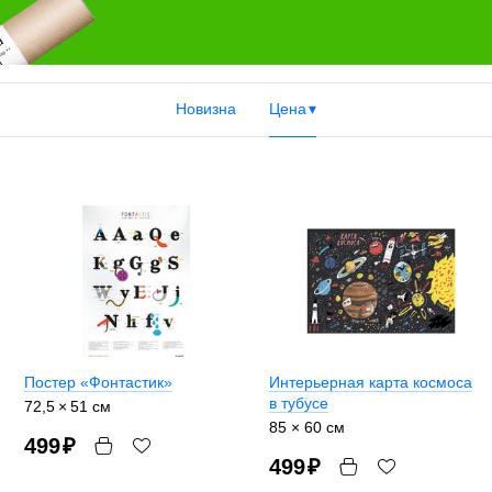
Новизна
Цена
Постер «Фонтастик»
Интерьерная карта космоса
в тубусе
72,5 × 51 см
85 × 60 см
499
₽
499
₽