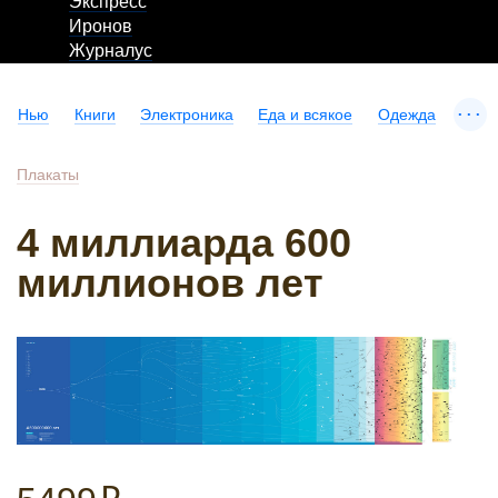
Экспресс
Иронов
Журналус
...
Нью
Книги
Электроника
Еда и всякое
Одежда
Плакаты
4 миллиарда 600
миллионов лет