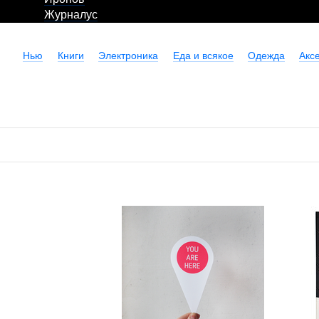
Журналус
Нью
Книги
Электроника
Еда и всякое
Одежда
Акс