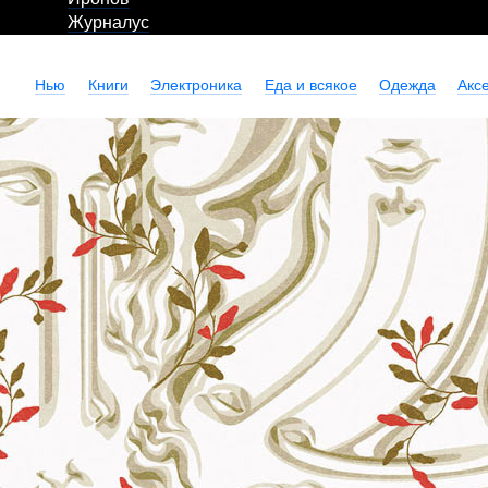
Журналус
Нью
Книги
Электроника
Еда и всякое
Одежда
Акс