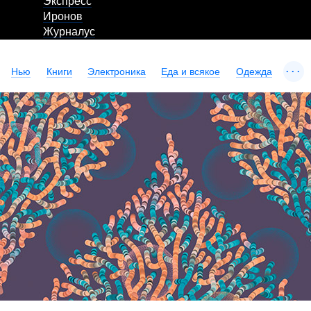
Экспресс
Иронов
Журналус
...
Нью
Книги
Электроника
Еда и всякое
Одежда