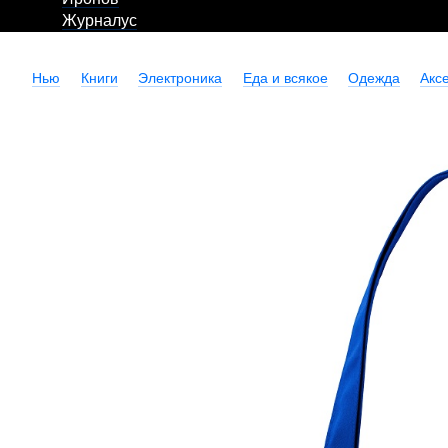
Журналус
Нью
Книги
Электроника
Еда и всякое
Одежда
Акс