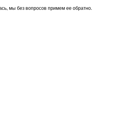
ась, мы без вопросов примем ее обратно.
Все Магазинусы
Оптовая торговля
Выездная торговля
Наш онлайн-магазин работает 2
високосные годы). Администра