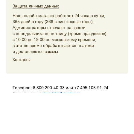
Защита личных данных
Наш онлайн-магазин работает 24 часа в сутки,
365 дней в году (366 в високосные годы).
Администраторы отвечают на звонки
с понедельника по пятницу (кроме праздников)
с 10:00 до 19:00 по московскому времени,
в это же время обрабатываются платежи
и доставляются заказы.
Контакты
Телефон:
8 800 200-40-33
или
+7 495 105-91-24
Электропочта:
store@artlebedev.ru
Телеграм-бот:
t.me/ALSStoreBot
Оптовикам
и распространителям:
sales@artlebedev.ru
Русский
|
English