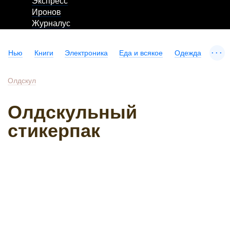
Экспресс
Иронов
Журналус
...
Нью
Книги
Электроника
Еда и всякое
Одежда
Олдскул
Олдскульный
стикерпак