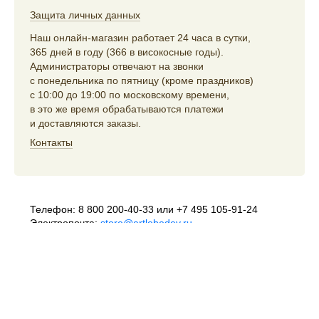
Защита личных данных
Наш онлайн-магазин работает 24 часа в сутки,
365 дней в году (366 в високосные годы).
Администраторы отвечают на звонки
с понедельника по пятницу (кроме праздников)
с 10:00 до 19:00 по московскому времени,
в это же время обрабатываются платежи
и доставляются заказы.
Контакты
Телефон:
8 800 200-40-33
или
+7 495 105-91-24
Электропочта:
store@artlebedev.ru
Телеграм-бот:
t.me/ALSStoreBot
Оптовикам
и распространителям:
sales@artlebedev.ru
Русский
|
English