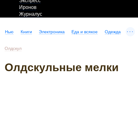
Экспресс
Иронов
Журналус
...
Нью
Книги
Электроника
Еда и всякое
Одежда
Олдскул
Олдскульные мелки