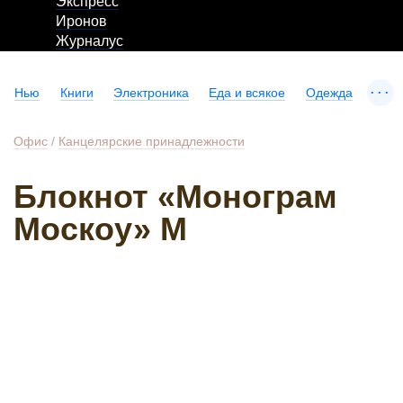
Экспресс
Иронов
Журналус
...
Нью
Книги
Электроника
Еда и всякое
Одежда
Офис
/
Канцелярские принадлежности
Блокнот «Монограм
Москоу» М