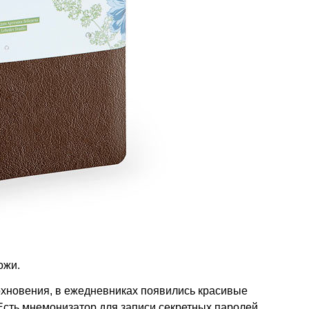
ожи.
охновения, в ежедневниках появились красивые
сть мнемонизатор для записи секретных паролей