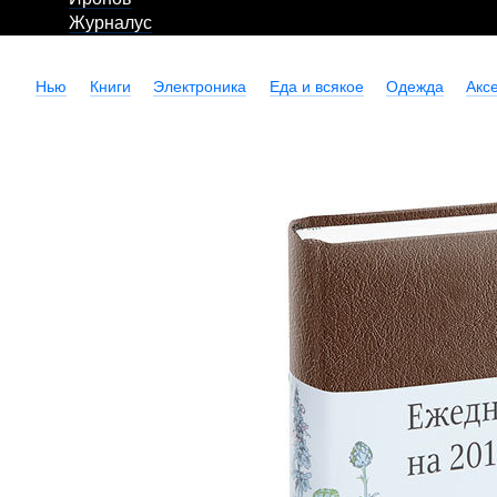
Журналус
Нью
Книги
Электроника
Еда и всякое
Одежда
Акс