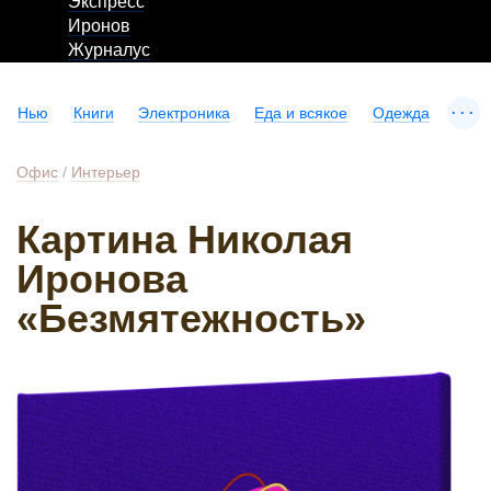
Экспресс
Иронов
Журналус
...
Нью
Книги
Электроника
Еда и всякое
Одежда
Офис
/
Интерьер
Картина Николая
Иронова
«Безмятежность»