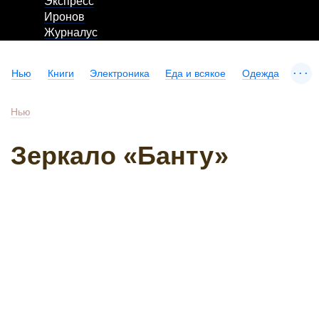
Экспресс
Иронов
Журналус
...
Нью
Книги
Электроника
Еда и всякое
Одежда
Нью
Зеркало «Банту»