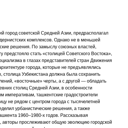
й город советской Средней Азии, предрасполагал
дернистских комплексов. Однако не в меньшей
еские решения. По замыслу союзных властей,
у предстояло стать «столицей Советского Востока»,
оциализма в глазах представителей стран Движения
архитектуре города, которые не предъявлялись
ы, столица Узбекистана должна была сохранить
лений, «восточные» черты, а с другой — обладать
вних столиц Средней Азии, в особенности
им императивам, ташкентские градостроители
ицу не рядом с центром города с тысячелетней
ределил урбанистические решения, а также
ашкента 1960–1980-х годов. Рассказывая
ек, авторы прослеживают общую эволюцию городской