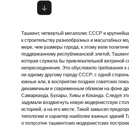
Ташкент, четвертый мегаполис СССР и крупнейши
к строительству разнообразных и масштабных мо
мере, чем размеры города, к этому вели политич
поддержанному республиканской элитой, Ташкент
которая служила бы привлекательной витриной с
неприсоединения. Это обусловило требования к 
ни одному другому городу СССР: с одной сторон
южные или, в восприятии поздних советских поко
динамичным и современным обликом на фоне дре
Самарканда, Бухары, Хивы и Коканда. Следуя эт
задумали воздвигнуть новую модернистскую стол
историей, а на его месте. Такой замысел предоп
типологию и характер наиболее важных зданий Т
о полусотне ташкентских модернистских постро