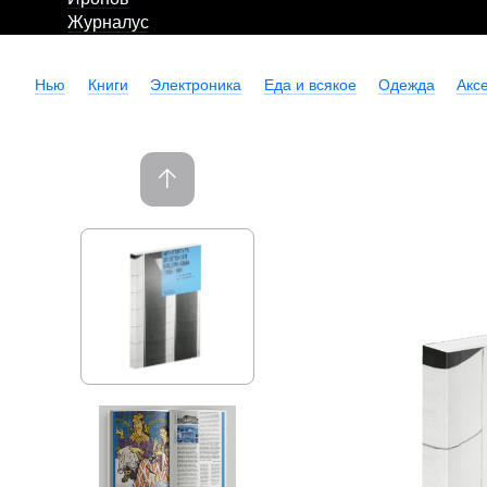
Журналус
Нью
Книги
Электроника
Еда и всякое
Одежда
Акс