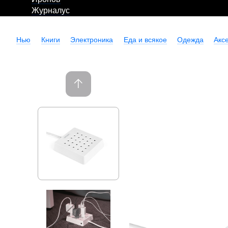
Журналус
Нью
Книги
Электроника
Еда и всякое
Одежда
Акс