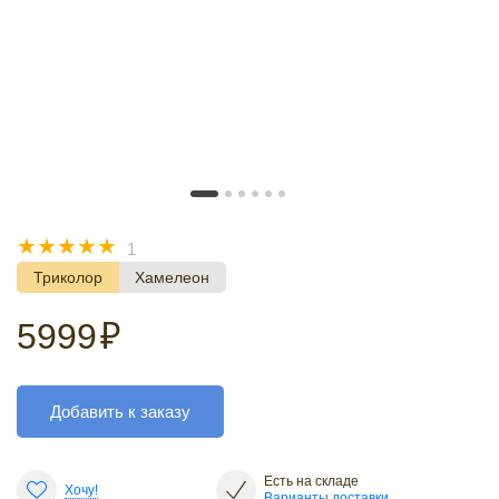
☆
☆
☆
☆
☆
1
Триколор
Хамелеон
5999
₽
Добавить к заказу
Есть на складе
Хочу!
Варианты доставки