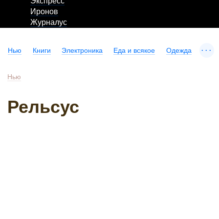
Экспресс
Иронов
Журналус
...
Нью
Книги
Электроника
Еда и всякое
Одежда
Нью
Рельсус