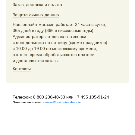
Заказ
,
доставка
и
оплата
Защита личных данных
Наш онлайн-магазин работает 24 часа в сутки,
365 дней в году (366 в високосные годы).
Администраторы отвечают на звонки
с понедельника по пятницу (кроме праздников)
с 10:00 до 19:00 по московскому времени,
в это же время обрабатываются платежи
и доставляются заказы.
Контакты
Телефон:
8 800 200-40-33
или
+7 495 105-91-24
Электропочта:
store@artlebedev.ru
Телеграм-бот:
t.me/ALSStoreBot
Оптовикам
и распространителям:
sales@artlebedev.ru
Русский
|
English