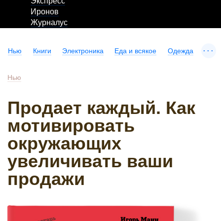
Экспресс
Иронов
Журналус
...
Нью
Книги
Электроника
Еда и всякое
Одежда
Нью
Продает каждый. Как
мотивировать
окружающих
увеличивать ваши
продажи