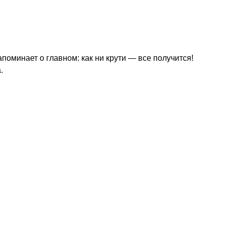
оминает о главном: как ни крути — все получится!
.