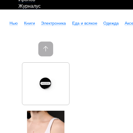
Журналус
Нью
Книги
Электроника
Еда и всякое
Одежда
Акс