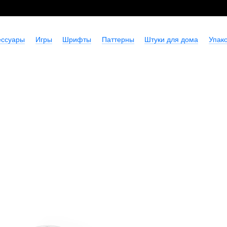
ессуары
Игры
Шрифты
Паттерны
Штуки для дома
Упако