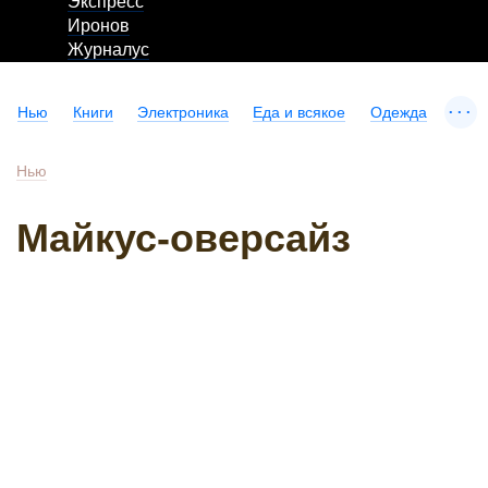
Экспресс
Иронов
Журналус
...
Нью
Книги
Электроника
Еда и всякое
Одежда
Нью
Майкус-оверсайз