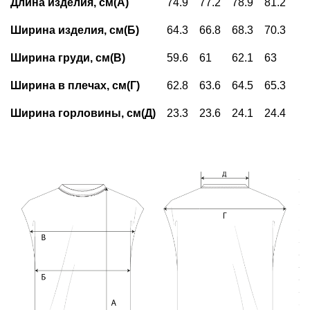
Длина изделия, см(А)
74.9
77.2
78.9
81.2
Ширина изделия, см(Б)
64.3
66.8
68.3
70.3
Ширина груди, см(В)
59.6
61
62.1
63
Ширина в плечах, см(Г)
62.8
63.6
64.5
65.3
Ширина горловины, см(Д)
23.3
23.6
24.1
24.4