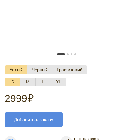
Белый
Черный
Графитовый
S
M
L
XL
2999
₽
Добавить к заказу
Есть на складе