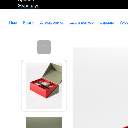
Журналус
Нью
Книги
Электроника
Еда и всякое
Одежда
Акс