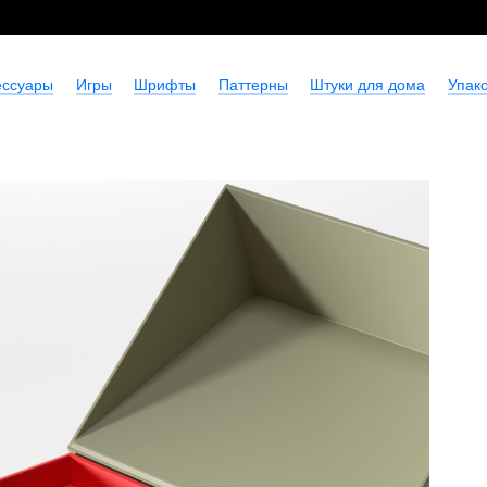
ессуары
Игры
Шрифты
Паттерны
Штуки для дома
Упако