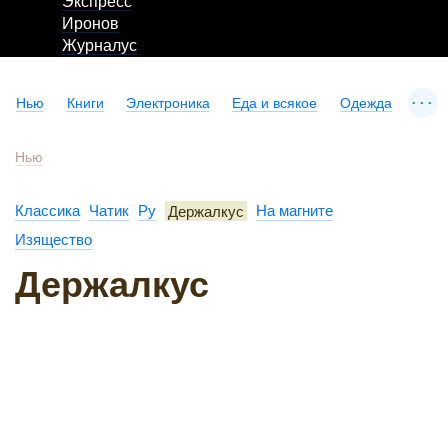
Экспресс
Иронов
Журналус
...
Нью
Книги
Электроника
Еда и всякое
Одежда
Нью
Классика
Чатик
Ру
Держалкус
На магните
Изящество
Держалкус