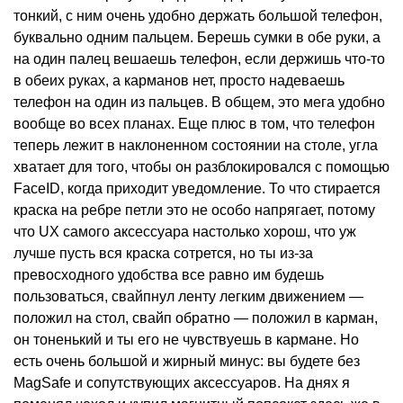
тонкий, с ним очень удобно держать большой телефон,
буквально одним пальцем. Берешь сумки в обе руки, а
на один палец вешаешь телефон, если держишь что-то
в обеих руках, а карманов нет, просто надеваешь
телефон на один из пальцев. В общем, это мега удобно
вообще во всех планах. Еще плюс в том, что телефон
теперь лежит в наклоненном состоянии на столе, угла
хватает для того, чтобы он разблокировался с помощью
FaceID, когда приходит уведомление. То что стирается
краска на ребре петли это не особо напрягает, потому
что UX самого аксессуара настолько хорош, что уж
лучше пусть вся краска сотрется, но ты из-за
превосходного удобства все равно им будешь
пользоваться, свайпнул ленту легким движением —
положил на стол, свайп обратно — положил в карман,
он тоненький и ты его не чувствуешь в кармане. Но
есть очень большой и жирный минус: вы будете без
MagSafe и сопутствующих аксессуаров. На днях я