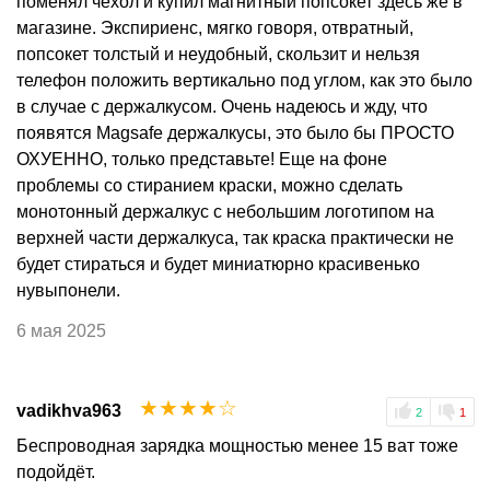
поменял чехол и купил магнитный попсокет здесь же в
магазине. Экспириенс, мягко говоря, отвратный,
попсокет толстый и неудобный, скользит и нельзя
телефон положить вертикально под углом, как это было
в случае с держалкусом. Очень надеюсь и жду, что
появятся Magsafe держалкусы, это было бы ПРОСТО
ОХУЕННО, только представьте! Еще на фоне
проблемы со стиранием краски, можно сделать
монотонный держалкус с небольшим логотипом на
верхней части держалкуса, так краска практически не
будет стираться и будет миниатюрно красивенько
нувыпонели.
6 мая 2025
☆
☆
☆
☆
☆
vadikhva963
2
1
Беспроводная зарядка мощностью менее 15 ват тоже
подойдёт.