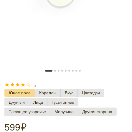
☆
☆
☆
☆
☆
5
Юное поле
Кораллы
Вкус
Цветодзи
Джунгли
Лица
Гусь-гопник
Тлеющее узорочье
Мелузина
Другая сторона
599
₽