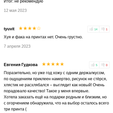
Итог: не рекомендую
12 мая 2023
☆
☆
☆
☆
☆
tyuvit
14
1
Хуя и фака на принтах нет. Очень грустно.
7 апреля 2023
☆
☆
☆
☆
☆
Евгения Гудкова
5
0
Поразительно, но уже год хожу с одним держалкусом,
по ощущениям приклеен намертво, рисунок не стёрся,
хлястик не расхлябался – выглядит как новый! Очень
порадовало качество! Такое у меня впервые.
Хотела заказать ещё на подарки родным и близким, но
с огорчением обнаружила, что на выбор осталось всего
три принта (