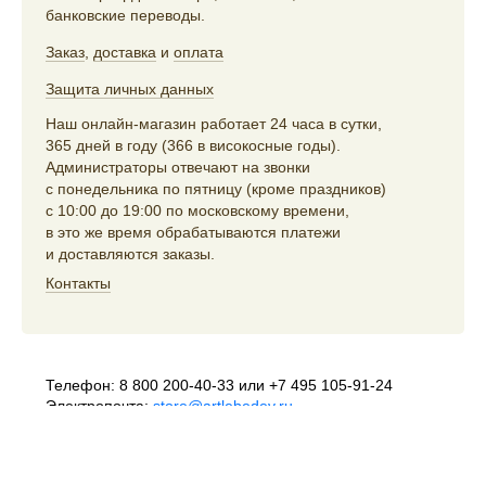
банковские переводы.
Заказ
,
доставка
и
оплата
Защита личных данных
Наш онлайн-магазин работает 24 часа в сутки,
365 дней в году (366 в високосные годы).
Администраторы отвечают на звонки
с понедельника по пятницу (кроме праздников)
с 10:00 до 19:00 по московскому времени,
в это же время обрабатываются платежи
и доставляются заказы.
Контакты
Телефон:
8 800 200-40-33
или
+7 495 105-91-24
Электропочта:
store@artlebedev.ru
Телеграм-бот:
t.me/ALSStoreBot
Оптовикам
и распространителям:
sales@artlebedev.ru