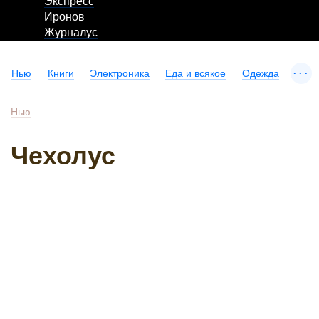
Экспресс
Иронов
Журналус
...
Нью
Книги
Электроника
Еда и всякое
Одежда
Нью
Чехолус