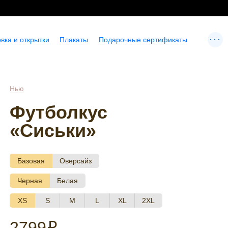
...
вка и открытки
Плакаты
Подарочные сертификаты
Нью
Футболкус
«Сиськи»
Базовая
Оверсайз
Черная
Белая
XS
S
M
L
XL
2XL
2799
₽