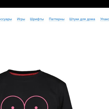
ессуары
Игры
Шрифты
Паттерны
Штуки для дома
Упако