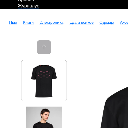
Журналус
Нью
Книги
Электроника
Еда и всякое
Одежда
Акс