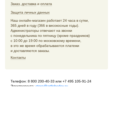
Заказ
,
доставка
и
оплата
Защита личных данных
Наш онлайн-магазин работает 24 часа в сутки,
365 дней в году (366 в високосные годы).
Администраторы отвечают на звонки
с понедельника по пятницу (кроме праздников)
с 10:00 до 19:00 по московскому времени,
в это же время обрабатываются платежи
и доставляются заказы.
Контакты
Телефон:
8 800 200-40-33
или
+7 495 105-91-24
Электропочта:
store@artlebedev.ru
Телеграм-бот:
t.me/ALSStoreBot
Оптовикам
и распространителям:
sales@artlebedev.ru
Русский
|
English