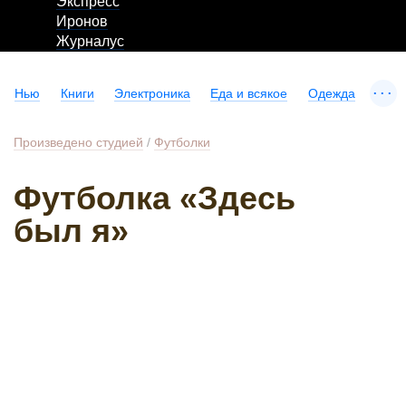
Экспресс
Иронов
Журналус
...
Нью
Книги
Электроника
Еда и всякое
Одежда
Произведено студией
/
Футболки
Футболка «Здесь
был я»