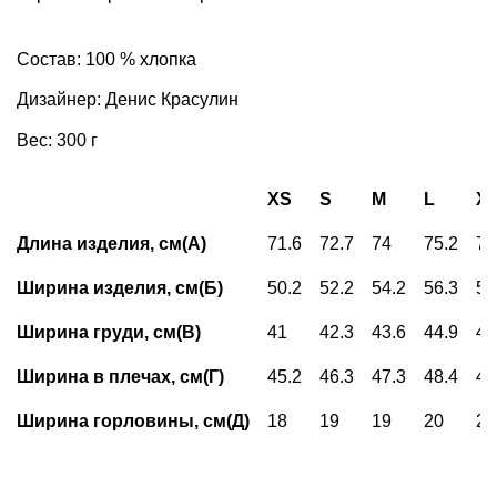
Состав: 100 % хлопка
Дизайнер: Денис Красулин
Вес: 300 г
XS
S
M
L
X
Длина изделия, см(А)
71.6
72.7
74
75.2
76
Ширина изделия, см(Б)
50.2
52.2
54.2
56.3
59
Ширина груди, см(В)
41
42.3
43.6
44.9
46
Ширина в плечах, см(Г)
45.2
46.3
47.3
48.4
49
Ширина горловины, см(Д)
18
19
19
20
20